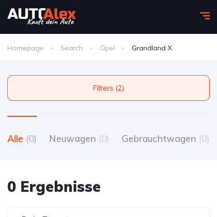
Homepage
Search
Opel
Grandland X
Filters (2)
Alle
(0)
Neuwagen
(0)
Gebrauchtwagen
(0)
0 Ergebnisse